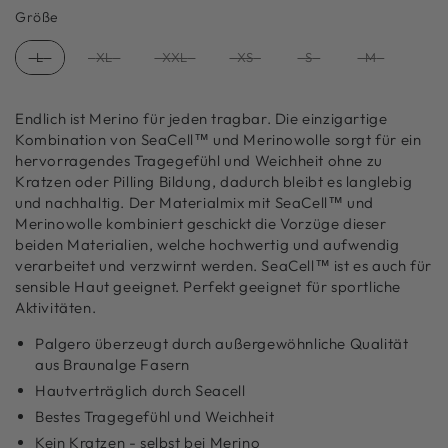
Größe
Größe
L
XL
XXL
XS
S
M
Endlich ist Merino für jeden tragbar. Die einzigartige
Kombination von SeaCell™ und Merinowolle sorgt für ein
hervorragendes Tragegefühl und Weichheit ohne zu
Kratzen oder Pilling Bildung, dadurch bleibt es langlebig
und nachhaltig. Der Materialmix mit SeaCell™ und
Merinowolle kombiniert geschickt die Vorzüge dieser
beiden Materialien, welche hochwertig und aufwendig
verarbeitet und verzwirnt werden. SeaCell™ ist es auch für
sensible Haut geeignet. Perfekt geeignet für sportliche
Aktivitäten.
Palgero überzeugt durch außergewöhnliche Qualität
aus Braunalge Fasern
Hautverträglich durch Seacell
Bestes Tragegefühl und Weichheit
Kein Kratzen - selbst bei Merino