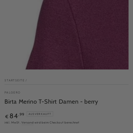
modal
aufmachen
STARTSEITE
/
PALGERO
Birta Merino T-Shirt Damen - berry
Regulärer
84
,99
AUSVERKAUFT
€
Preis
inkl. MwSt.
Versand
wird beim Checkout berechnet