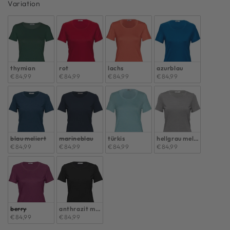
Variation
Variation
thymian
rot
lachs
azurblau
€84,99
€84,99
€84,99
€84,99
blau meliert
marineblau
türkis
hellgrau meliert
€84,99
€84,99
€84,99
€84,99
berry
anthrazit meliert
€84,99
€84,99