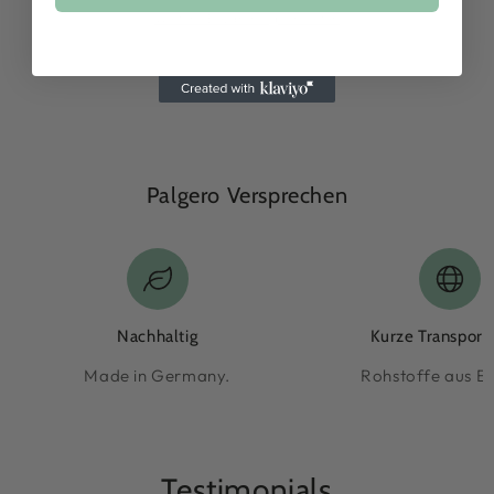
Weitere Bezahlmöglichkeiten
Palgero Versprechen
Nachhaltig
Kurze Transpor
Made in Germany.
Rohstoffe aus E
Testimonials