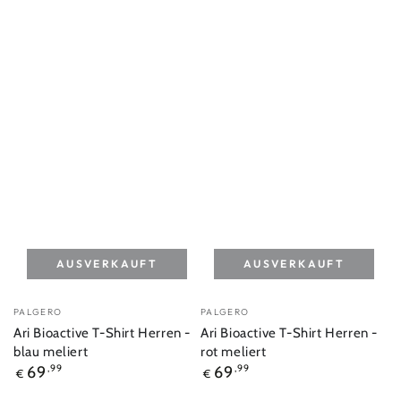
AUSVERKAUFT
AUSVERKAUFT
Verkäufer/in:
Verkäufer/in:
PALGERO
PALGERO
Ari Bioactive T-Shirt Herren -
Ari Bioactive T-Shirt Herren -
blau meliert
rot meliert
Regulärer
Regulärer
69
,99
69
,99
€
€
Preis
Preis