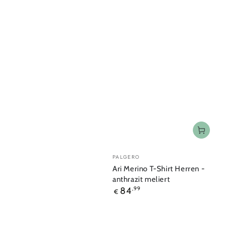
Verkäufer/in:
PALGERO
Ari Merino T-Shirt Herren -
anthrazit meliert
Regulärer
84
,99
€
Preis