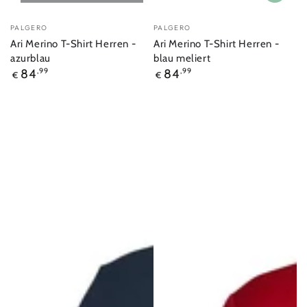
Verkäufer/in:
Verkäufer/in:
PALGERO
PALGERO
Ari Merino T-Shirt Herren -
Ari Merino T-Shirt Herren -
azurblau
blau meliert
Regulärer
Regulärer
84
,99
84
,99
€
€
Preis
Preis