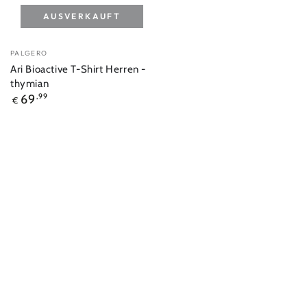
AUSVERKAUFT
Verkäufer/in:
PALGERO
Ari Bioactive T-Shirt Herren -
thymian
Regulärer
69
,99
€
Preis