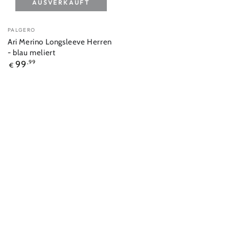
AUSVERKAUFT
Verkäufer/in:
PALGERO
Ari Merino Longsleeve Herren
- blau meliert
Regulärer
99
,99
€
Preis