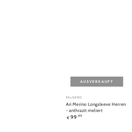
AUSVERKAUFT
Verkäufer/in:
PALGERO
Ari Merino Longsleeve Herren
- anthrazit meliert
Regulärer
99
,99
€
Preis