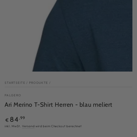
modal
aufmachen
STARTSEITE
/
PRODUKTE
/
PALGERO
Ari Merino T-Shirt Herren - blau meliert
Regulärer
84
,99
€
Preis
inkl. MwSt.
Versand
wird beim Checkout berechnet