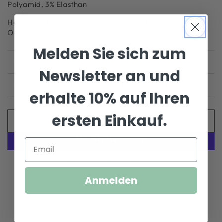
Polyamid, 3% Elasthan
Hersteller: Mattis GmbH & Co.Kg, Breitenkamp 51, 33813
Oerlinghausen, Germany, info@palgero.de
Melden Sie sich zum
PALGERO
Newsletter an und
SEACELL™– GEPRÜFT UND AUSGEZEICHNET
erhalte 10% auf Ihren
ersten Einkauf.
ZUM WARENKORB HINZUFÜGEN
Weitere Bezahlmöglichkeiten
Anmelden