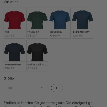
Variation
Variation
rot
thymian
azurblau
blau meliert
€84,99
€84,99
€84,99
€84,99
marineblau
anthrazit meliert
€84,99
€84,99
Größe
Größe
XXL
S
M
L
XL
Endlich ist Merino für jeden tragbar. Die einzigartige